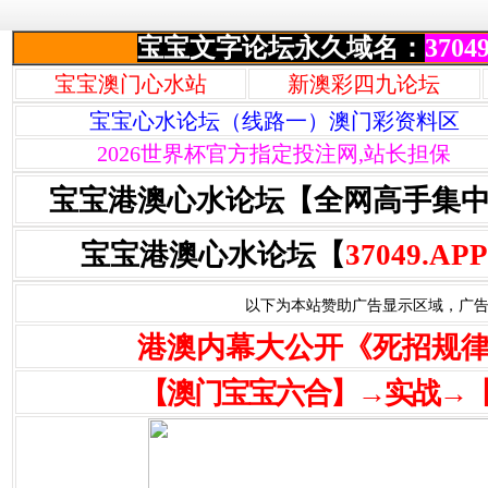
宝宝文字论坛永久域名：
37049
宝宝澳门心水站
新澳彩四九论坛
宝宝心水论坛（线路一）澳门彩资料区
2026世界杯官方指定投注网,站长担保
宝宝港澳心水论坛【全网高手集
宝宝港澳心水论坛【
37049.APP
以下为本站赞助广告显示区域，广告联系Q
港澳内幕大公开《死招规
【澳门宝宝六合】→实战→