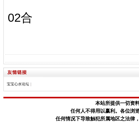
02合
宝宝心水论坛
|
本站所提供一切资
任何人不得用以赢利。
各位浏
任何情况下导致触犯所属地区之法律