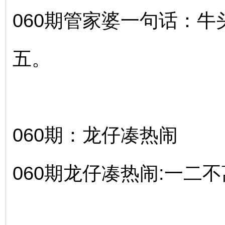
060期管家婆一句话：
五。
060期：龙仔凑热闹
060期龙仔凑热闹:一二