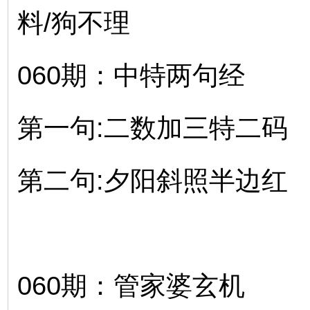
料/狗不理
060期：中特两句经
第一句:二数加三特二码
第二句:夕阳斜照半边红
060期：管家婆玄机