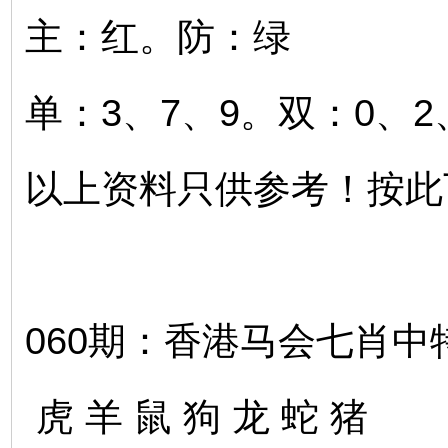
主：红。防：绿
单：3、7、9。双：0、2
以上资料只供参考！按此
060期：香港马会七肖中
虎 羊 鼠 狗 龙 蛇 猪