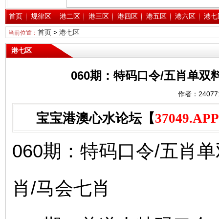
首页
规律区
港二区
港三区
港四区
港五区
港六区
港七
首页
>
港七区
当前位置：
港七区
060期：特码口令/五肖单双
作者：2407
宝宝港澳心水论坛【
37049.APP
060期：特码口令/五肖
肖/马会七肖