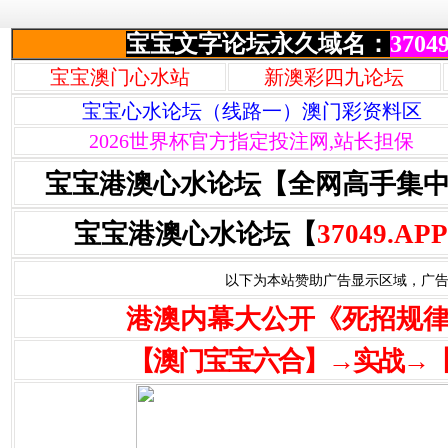
宝宝文字论坛永久域名：
37049
宝宝澳门心水站
新澳彩四九论坛
宝宝心水论坛（线路一）澳门彩资料区
2026世界杯官方指定投注网,站长担保
宝宝港澳心水论坛【全网高手集
宝宝港澳心水论坛【
37049.APP
以下为本站赞助广告显示区域，广告联系Q
港澳内幕大公开《死招规
【澳门宝宝六合】→实战→