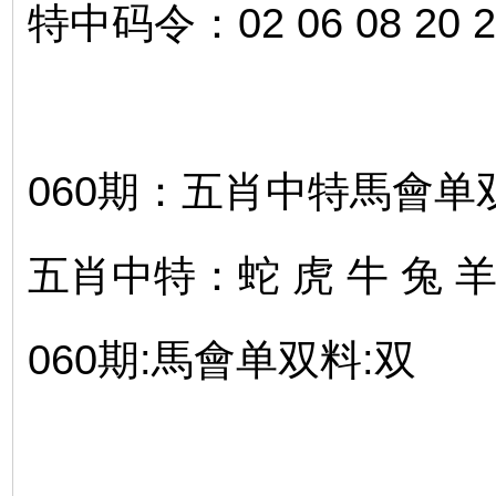
特中码令：02 06 08 20 24 
060期：五肖中特馬會单
五肖中特：蛇 虎 牛 兔 
060期:馬會单双料:双