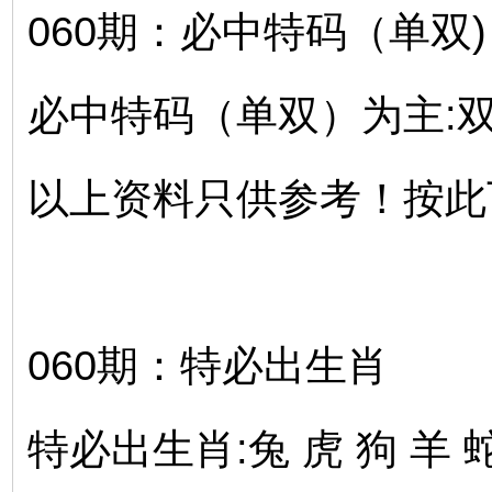
060期：必中特码（单双)
必中特码（单双）为主:
以上资料只供参考！按此
060期：特必出生肖
特必出生肖:兔 虎 狗 羊 蛇