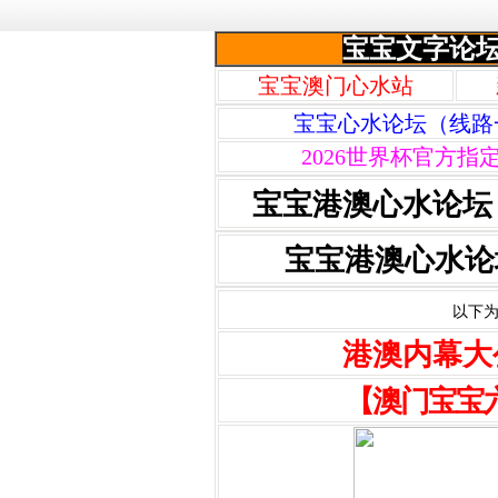
宝宝文字论
宝宝澳门心水站
宝宝心水论坛（线路
2026世界杯官方指
宝宝港澳心水论坛
宝宝港澳心水论
以下为
港澳内幕大
【澳门宝宝