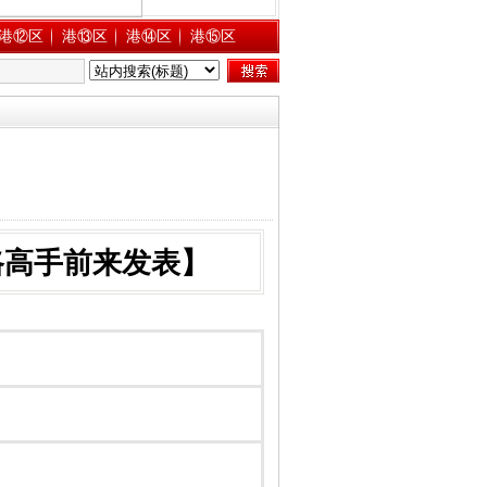
港⑫区
港⑬区
港⑭区
港⑮区
路高手前来发表】