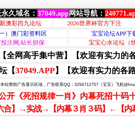
坛永久域名：
37049.app
网站导航：
240771.a
新澳彩四九论坛
2026世界杯官方下注
一）澳门彩资料区
宝宝论坛APP下
定投注网,站长担保
宝宝心水论坛（
【全网高手集中营】【欢迎有实力的
坛【
37049.APP
】【欢迎有实力的各
本站赞助广告显示区域，广告联系QQ：3256712757（宝宝）飞机@houzi
公开《死招规律一肖》内幕死招十码
六合】→实战→【内幕３肖３码】←【内