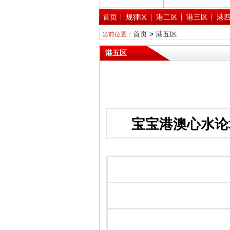
首页
规律区
港二区
港三区
港
首页
>
港五区
当前位置：
港五区
宝宝港澳心水论