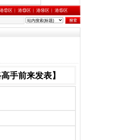
港⑫区
港⑬区
港⑭区
港⑮区
路高手前来发表】