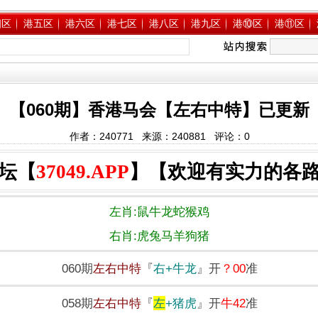
四区
港五区
港六区
港七区
港八区
港九区
港⑩区
港⑪区
【060期】香港马会【左右中特】已更新
作者：240771 来源：240881 评论：
0
坛【
37049.APP
】【欢迎有实力的各
左肖:鼠牛龙蛇猴鸡
右肖:虎兔马羊狗猪
060期
左右中特
『
右+牛龙
』开
？00
准
058期
左右中特
『
左
+猪虎
』开
牛42
准