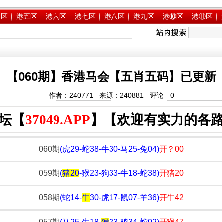
四区
港五区
港六区
港七区
港八区
港九区
港⑩区
港⑪区
【060期】香港马会【五肖五码】已更新
作者：240771 来源：240881 评论：
0
坛【
37049.APP
】【欢迎有实力的各
060期
(虎29-蛇38-牛30-马25-兔04)
开？00
059期
(
猪20
-猴23-狗33-牛18-蛇38)
开猪20
058期
(蛇14-
牛
30-虎17-鼠07-羊36)
开牛42
057期
(马25-牛18-
猴
23-鸡34-蛇02)
开猴47