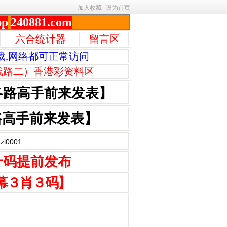
加入收藏
设为首页
pp
240881.com
六合统计器
留言区
载,网络都可正常访问
线路二）香港彩资料区
各路高手前来发表】
路高手前来发表】
0001
十码提前发布
幕３肖３码】