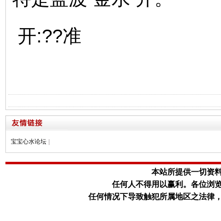
开:??准
宝宝心水论坛
|
本站所提供一切资
任何人不得用以赢利。
各位浏
任何情况下导致触犯所属地区之法律