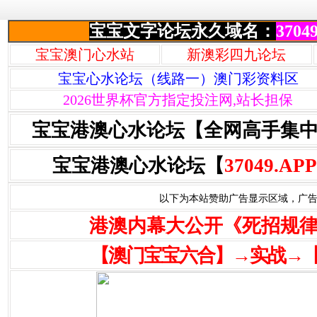
宝宝文字论坛永久域名：
37049
宝宝澳门心水站
新澳彩四九论坛
宝宝心水论坛（线路一）澳门彩资料区
2026世界杯官方指定投注网,站长担保
宝宝港澳心水论坛【全网高手集
宝宝港澳心水论坛【
37049.APP
以下为本站赞助广告显示区域，广告联系Q
港澳内幕大公开《死招规
【澳门宝宝六合】→实战→