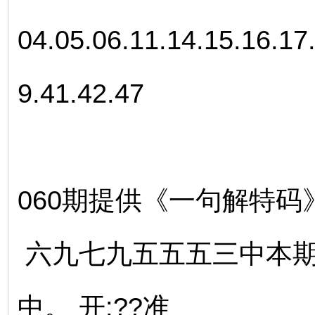
04.05.06.11.14.15.16.17
9.41.42.47
060期提供《一句解特码
六九七九五五五三中本期
中。 开:??准