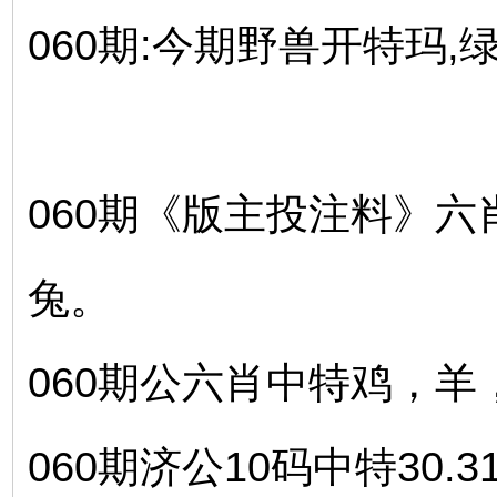
060期:今期野兽开特玛,
060期《版主投注料》
兔。
060期公六肖中特鸡，
060期济公10码中特30.31.32