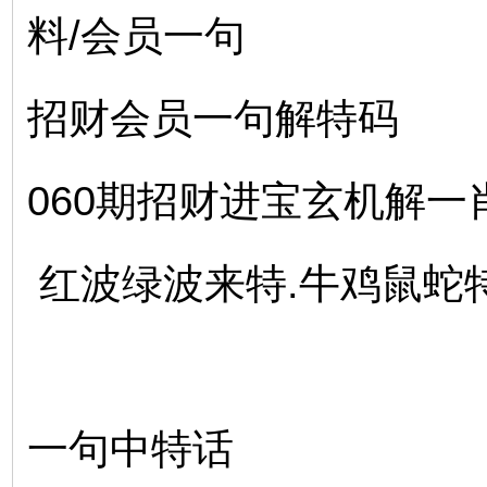
料/会员一句
招财会员一句解特码
060期招财进宝玄机解一肖
红波绿波来特.牛鸡鼠蛇
一句中特话