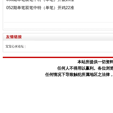
052期单笔双笔中特（单笔）开鸡22准
宝宝心水论坛
|
本站所提供一切资
任何人不得用以赢利。
各位浏
任何情况下导致触犯所属地区之法律