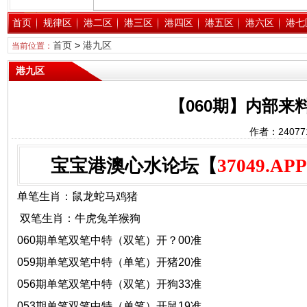
首页
规律区
港二区
港三区
港四区
港五区
港六区
港七
首页
>
港九区
当前位置：
港九区
【060期】内部来
作者：2407
宝宝港澳心水论坛【
37049.APP
单笔生肖：鼠龙蛇马鸡猪
双笔生肖：牛虎兔羊猴狗
060期单笔双笔中特（双笔）开？00准
059期单笔双笔中特（单笔）开猪20准
056期单笔双笔中特（双笔）开狗33准
053期单笔双笔中特（单笔）开鼠19准