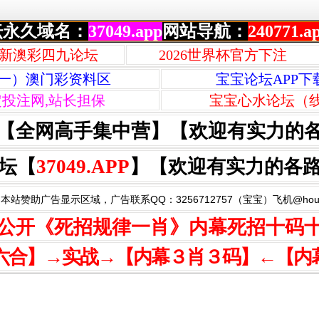
坛永久域名：
37049.app
网站导航：
240771.a
新澳彩四九论坛
2026世界杯官方下注
一）澳门彩资料区
宝宝论坛APP下
定投注网,站长担保
宝宝心水论坛（
【全网高手集中营】【欢迎有实力的
坛【
37049.APP
】【欢迎有实力的各
本站赞助广告显示区域，广告联系QQ：3256712757（宝宝）飞机@houzi
公开《死招规律一肖》内幕死招十码
六合】→实战→【内幕３肖３码】←【内