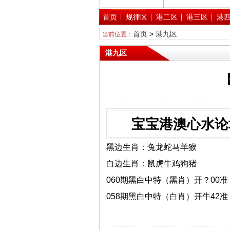
首页
规律区
港二区
港三区
港
首页
>
港九区
当前位置：
港九区
宝宝港澳心水论
黑边生肖：兔龙蛇马羊猴
白边生肖：鼠虎牛鸡狗猪
060期黑白中特（黑肖）开？00准
058期黑白中特（白肖）开牛42准