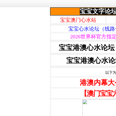
宝宝文字论
宝宝澳门心水站
宝宝心水论坛（线路
2026世界杯官方指
宝宝港澳心水论坛
宝宝港澳心水论
以下为
港澳内幕大
【澳门宝宝