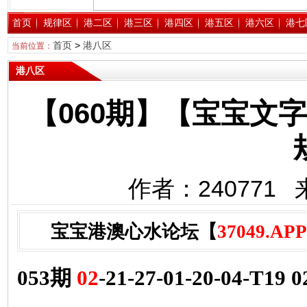
首页
规律区
港二区
港三区
港四区
港五区
港六区
港七
首页
>
港八区
当前位置：
港八区
【060期】【宝宝文
作者：240771 
宝宝港澳心水论坛【
37049.APP
053期
02
-21-27-01-20-04-T19