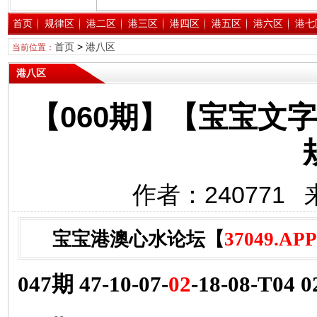
首页
规律区
港二区
港三区
港四区
港五区
港六区
港七
首页
>
港八区
当前位置：
港八区
【060期】【宝宝文
作者：240771 
宝宝港澳心水论坛【
37049.APP
047期 47-10-07-
02
-18-08-T04