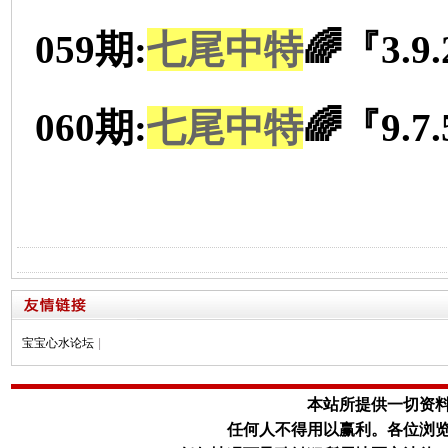
059期:
七尾中特
🌈『3.9.
060期:
七尾中特
🌈『9.7
宝宝心水论坛
|
本站所提供一切资
任何人不得用以赢利。
各位浏