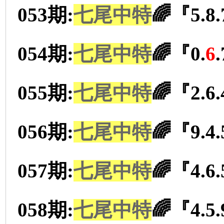
053期:
七尾中特
🌈『5.8.7
054期:
七尾中特
🌈『0.
6
055期:
七尾中特
🌈『2.6.4
056期:
七尾中特
🌈『9.4.5
057期:
七尾中特
🌈『4.6.5
058期:
七尾中特
🌈『4.5.9