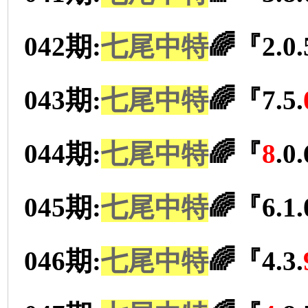
042期:
七尾中特
🌈『2.0.
043期:
七尾中特
🌈『7.5.
044期:
七尾中特
🌈『
8
.0
045期:
七尾中特
🌈『6.1.
046期:
七尾中特
🌈『4.3.