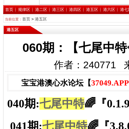
首页
规律区
港二区
港三区
港四区
港五区
港六区
港七
首页
>
港五区
当前位置：
港五区
060期：【七尾中
作者：240771 
宝宝港澳心水论坛【
37049.APP
040期:
七尾中特
🌈『0.1.9
041期:
七尾中特
🌈『3.8.0