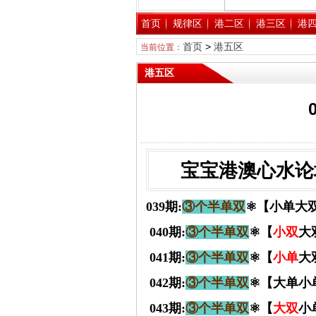
首页
规律区
港二区
港三区
港
首页
>
港五区
当前位置：
港五区
宝宝港澳心水论
039期:
③个半单双
⚛【小单大
040期:
③个半单双
⚛【
小双
大
041期:
③个半单双
⚛【
小单
大
042期:
③个半单双
⚛【大单小
043期:
③个半单双
⚛【
大双
小