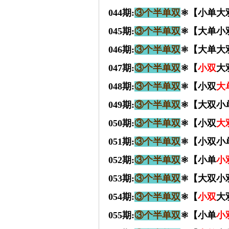
044期:
③个半单双
⚛【小单大
045期:
③个半单双
⚛【大单小双
046期:
③个半单双
⚛【大单大
047期:
③个半单双
⚛【
小双
大
048期:
③个半单双
⚛【小双
大
049期:
③个半单双
⚛【大双小
050期:
③个半单双
⚛【小双
大
051期:
③个半单双
⚛【小双小
052期:
③个半单双
⚛【小单
小
053期:
③个半单双
⚛【大双小双
054期:
③个半单双
⚛【
小双
大
055期:
③个半单双
⚛【小单
小