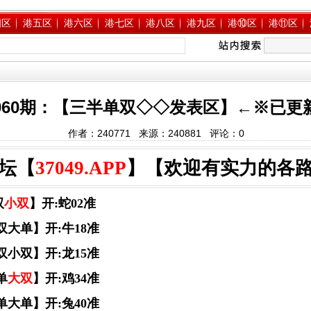
四区
港五区
港六区
港七区
港八区
港九区
港⑩区
港⑪区
060期：【三半单双◇◇发表区】←※已更
作者：240771 来源：240881 评论：
0
坛【
37049.APP
】【欢迎有实力的各
双
小双
】开:蛇02准
双大单】开:牛18准
双小双】开:龙15准
单
大双
】开:鸡34准
单大单】开:兔40准