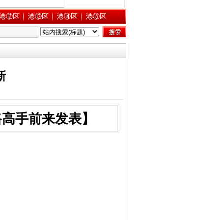
港⑫区
港⑬区
港⑭区
港⑮区
新
路高手前来发表】