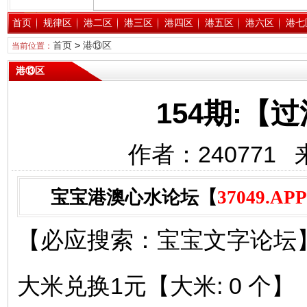
首页
规律区
港二区
港三区
港四区
港五区
港六区
港七
首页
>
港⑬区
当前位置：
港⑬区
154期:【
作者：240771 
宝宝港澳心水论坛【
37049.APP
【必应搜索：宝宝文字论坛】
大米兑换1元【大米: 0 个】