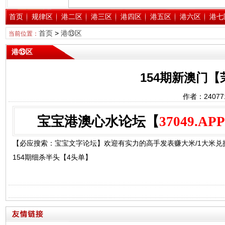
首页
规律区
港二区
港三区
港四区
港五区
港六区
港七
首页
>
港⑬区
当前位置：
港⑬区
154期新澳门
作者：2407
宝宝港澳心水论坛【
37049.APP
【必应搜索：宝宝文字论坛】欢迎有实力的高手发表赚大米/1大米兑换1
154期细杀半头【4头单】