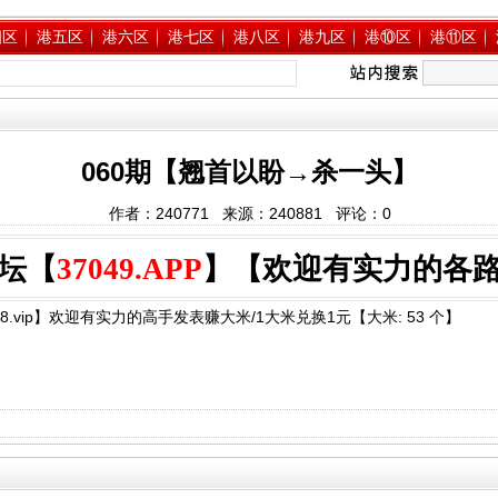
四区
港五区
港六区
港七区
港八区
港九区
港⑩区
港⑪区
060期【翘首以盼→杀一头】
作者：240771 来源：240881 评论：
0
坛【
37049.APP
】【欢迎有实力的各
8.vip】欢迎有实力的高手发表赚大米/1大米兑换1元【大米: 53 个】