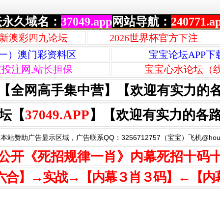
坛永久域名：
37049.app
网站导航：
240771.a
新澳彩四九论坛
2026世界杯官方下注
一）澳门彩资料区
宝宝论坛APP下
定投注网,站长担保
宝宝心水论坛（
【全网高手集中营】【欢迎有实力的
坛【
37049.APP
】【欢迎有实力的各
本站赞助广告显示区域，广告联系QQ：3256712757（宝宝）飞机@houzi
公开《死招规律一肖》内幕死招十码
六合】→实战→【内幕３肖３码】←【内