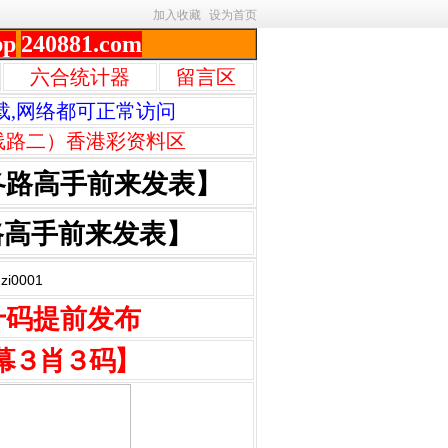
加入收藏
设为首页
pp
240881.com
六合统计器
留言区
载,网络都可正常访问
线路二）香港彩资料区
各路高手前来发表】
路高手前来发表】
0001
十码提前发布
幕３肖３码】