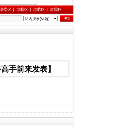
港⑫区
港⑬区
港⑭区
港⑮区
路高手前来发表】