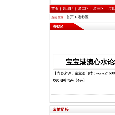
首页
规律区
港二区
港三区
港
首页
>
港⑮区
当前位置：
港⑮区
宝宝港澳心水论
【内容来源于宝宝澳门站：www.24600
060期香港杀【4头】