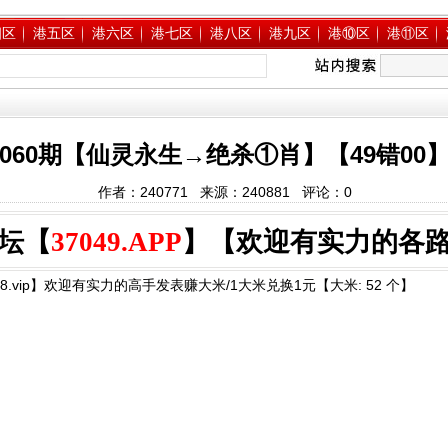
四区
港五区
港六区
港七区
港八区
港九区
港⑩区
港⑪区
060期【仙灵永生→绝杀①肖】【49错00
作者：240771 来源：240881 评论：
0
坛【
37049.APP
】【欢迎有实力的各
8.vip】欢迎有实力的高手发表赚大米/1大米兑换1元【大米: 52 个】