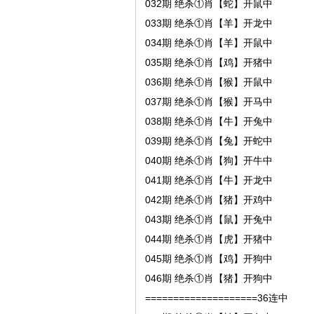
032期 绝杀①肖【蛇】开鼠中
033期 绝杀①肖【羊】开龙中
034期 绝杀①肖【羊】开鼠中
035期 绝杀①肖【鸡】开猪中
036期 绝杀①肖【猴】开鼠中
037期 绝杀①肖【猴】开马中
038期 绝杀①肖【牛】开兔中
039期 绝杀①肖【兔】开蛇中
040期 绝杀①肖【狗】开牛中
041期 绝杀①肖【牛】开龙中
042期 绝杀①肖【猪】开鸡中
043期 绝杀①肖【鼠】开兔中
044期 绝杀①肖【虎】开猪中
045期 绝杀①肖【鸡】开狗中
046期 绝杀①肖【猪】开狗中
====================36连中