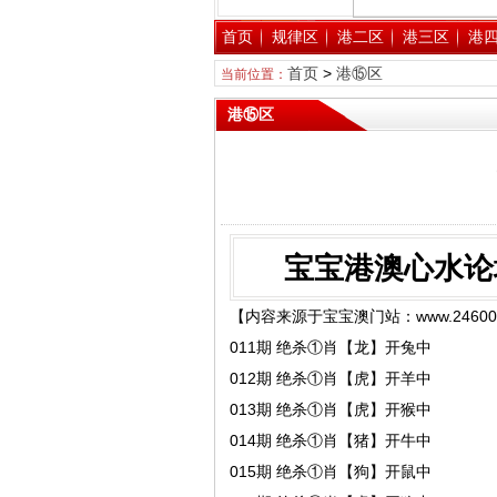
首页
规律区
港二区
港三区
港
首页
>
港⑮区
当前位置：
港⑮区
宝宝港澳心水论
【内容来源于宝宝澳门站：www.24600
011期 绝杀①肖【龙】开兔中
012期 绝杀①肖【虎】开羊中
013期 绝杀①肖【虎】开猴中
014期 绝杀①肖【猪】开牛中
015期 绝杀①肖【狗】开鼠中