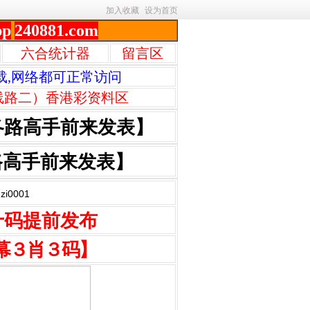
加入收藏
设为首页
pp
240881.com
六合统计器
留言区
载,网络都可正常访问
线路二）香港彩资料区
各路高手前来发表】
路高手前来发表】
0001
十码提前发布
幕３肖３码】