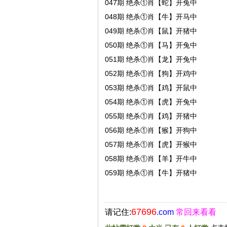
047期 绝杀①肖【蛇】开兔中
048期 绝杀①肖【牛】开马中
049期 绝杀①肖【鼠】开猪中
050期 绝杀①肖【马】开兔中
051期 绝杀①肖【龙】开兔中
052期 绝杀①肖【狗】开鸡中
053期 绝杀①肖【鸡】开鼠中
054期 绝杀①肖【虎】开兔中
055期 绝杀①肖【鸡】开猪中
056期 绝杀①肖【猴】开狗中
057期 绝杀①肖【虎】开猴中
058期 绝杀①肖【羊】开牛中
059期 绝杀①肖【牛】开猪中
67696
请记住:
.com
常回来看看