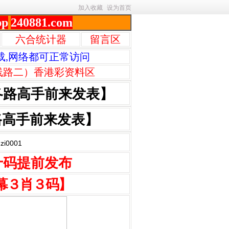
加入收藏
设为首页
pp
240881.com
六合统计器
留言区
载,网络都可正常访问
线路二）香港彩资料区
各路高手前来发表】
路高手前来发表】
0001
十码提前发布
幕３肖３码】