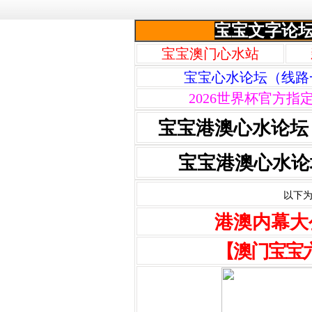
宝宝文字论
宝宝澳门心水站
宝宝心水论坛（线路
2026世界杯官方指
宝宝港澳心水论坛
宝宝港澳心水论
以下为
港澳内幕大
【澳门宝宝