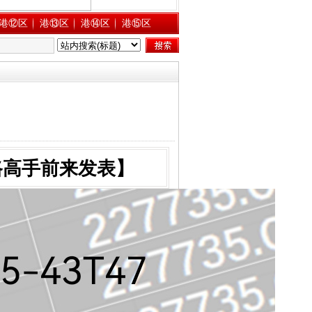
港⑫区
港⑬区
港⑭区
港⑮区
路高手前来发表】