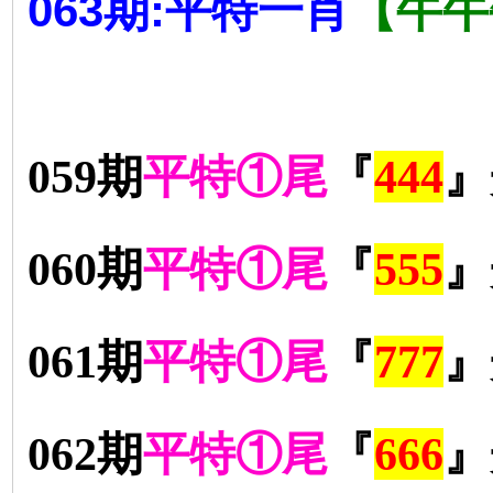
063期:
平特一肖
【牛牛
059期
平特①尾
『
444
』
060期
平特①尾
『
555
』
061期
平特①尾
『
777
』
062期
平特①尾
『
666
』