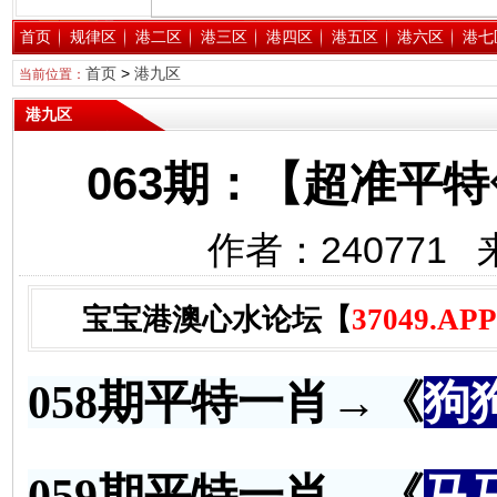
首页
规律区
港二区
港三区
港四区
港五区
港六区
港七
首页
>
港九区
当前位置：
港九区
063期：【超准平
作者：240771 
宝宝港澳心水论坛【
37049.APP
058期平特一肖→《
狗
059期平特一肖→《
马