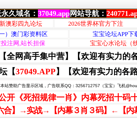
坛永久域名：
37049.app
网站导航：
240771.a
新澳彩四九论坛
2026世界杯官方下注
一）澳门彩资料区
宝宝论坛APP下
定投注网,站长担保
宝宝心水论坛（
【全网高手集中营】【欢迎有实力的
坛【
37049.APP
】【欢迎有实力的各
本站赞助广告显示区域，广告联系QQ：3256712757（宝宝）飞机@houzi
公开《死招规律一肖》内幕死招十码
六合】→实战→【内幕３肖３码】←【内