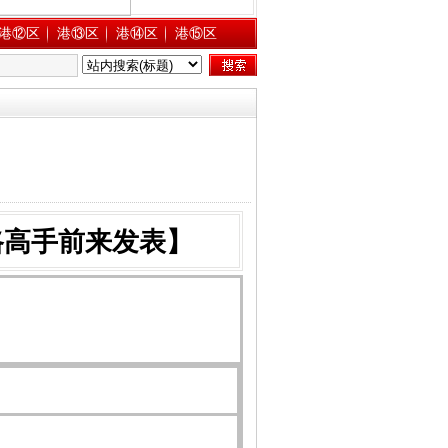
港⑫区
港⑬区
港⑭区
港⑮区
路高手前来发表】