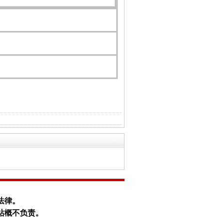
法律。
站概不负责。