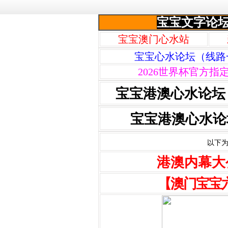
宝宝文字论
宝宝澳门心水站
宝宝心水论坛（线路
2026世界杯官方指
宝宝港澳心水论坛
宝宝港澳心水论
以下为
港澳内幕大
【澳门宝宝