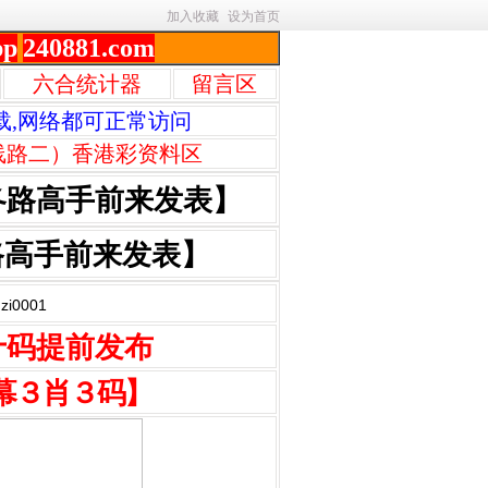
加入收藏
设为首页
pp
240881.com
六合统计器
留言区
载,网络都可正常访问
线路二）香港彩资料区
各路高手前来发表】
路高手前来发表】
0001
十码提前发布
幕３肖３码】