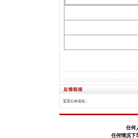
宝宝心水论坛
|
任何
任何情况下