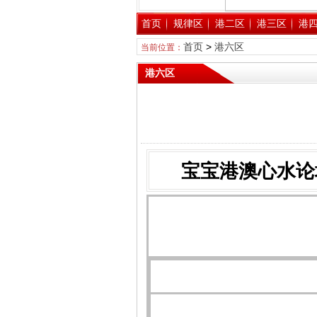
首页
规律区
港二区
港三区
港
首页
>
港六区
当前位置：
港六区
宝宝港澳心水论