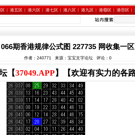
四区
港五区
港六区
港七区
港八区
港九区
港⑩区
港⑪区
066期香港规律公式图 227735 网收集一区
作者：240771 来源：宝宝文字论坛 评论：
0
坛【
37049.APP
】【欢迎有实力的各