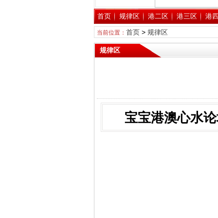
首页
规律区
港二区
港三区
港
首页
>
规律区
当前位置：
规律区
宝宝港澳心水论