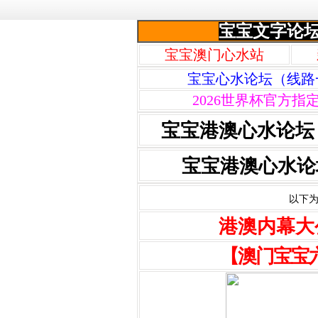
宝宝文字论
宝宝澳门心水站
宝宝心水论坛（线路
2026世界杯官方指
宝宝港澳心水论坛
宝宝港澳心水论
以下为
港澳内幕大
【澳门宝宝