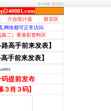
加入收藏
设为首页
pp
240881.com
六合统计器
留言区
载,网络都可正常访问
线路二）香港彩资料区
各路高手前来发表】
路高手前来发表】
0001
十码提前发布
幕３肖３码】