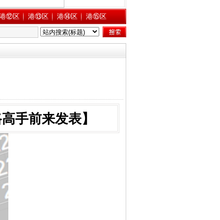
港⑫区
港⑬区
港⑭区
港⑮区
路高手前来发表】