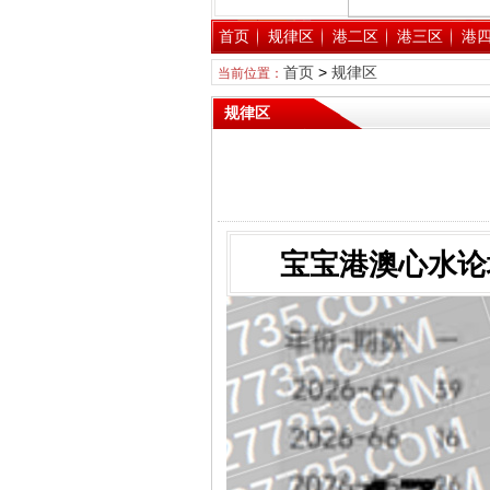
首页
规律区
港二区
港三区
港
首页
>
规律区
当前位置：
规律区
宝宝港澳心水论