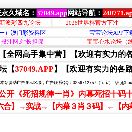
坛永久域名：
37049.app
网站导航：
240771.a
新澳彩四九论坛
2026世界杯官方下注
一）澳门彩资料区
宝宝论坛APP下
定投注网,站长担保
宝宝心水论坛（
【全网高手集中营】【欢迎有实力的
坛【
37049.APP
】【欢迎有实力的各
本站赞助广告显示区域，广告联系QQ：3256712757（宝宝）飞机@houzi
公开《死招规律一肖》内幕死招十码
六合】→实战→【内幕３肖３码】←【内