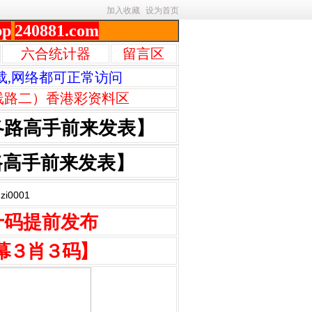
加入收藏
设为首页
pp
240881.com
六合统计器
留言区
载,网络都可正常访问
线路二）香港彩资料区
各路高手前来发表】
路高手前来发表】
0001
十码提前发布
幕３肖３码】