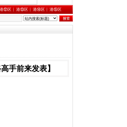
港⑫区
港⑬区
港⑭区
港⑮区
路高手前来发表】