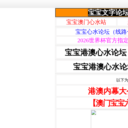
宝宝文字论
宝宝澳门心水站
宝宝心水论坛（线路
2026世界杯官方指
宝宝港澳心水论坛
宝宝港澳心水论
以下为
港澳内幕大
【澳门宝宝