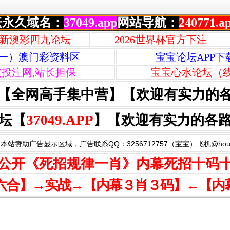
坛永久域名：
37049.app
网站导航：
240771.a
新澳彩四九论坛
2026世界杯官方下注
一）澳门彩资料区
宝宝论坛APP下
定投注网,站长担保
宝宝心水论坛（
【全网高手集中营】【欢迎有实力的
坛【
37049.APP
】【欢迎有实力的各
本站赞助广告显示区域，广告联系QQ：3256712757（宝宝）飞机@houzi
公开《死招规律一肖》内幕死招十码
六合】→实战→【内幕３肖３码】←【内