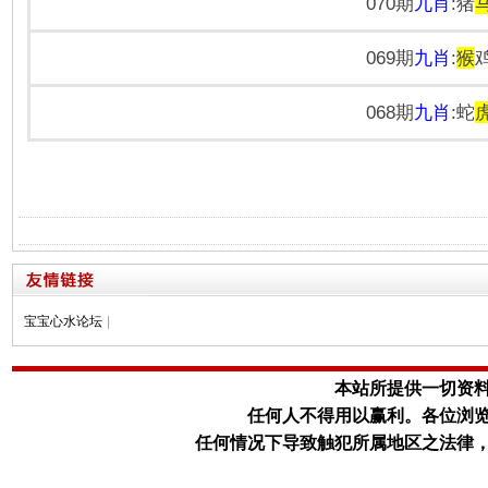
070期
九肖
:猪
069期
九肖
:
猴
068期
九肖
:蛇
宝宝心水论坛
|
本站所提供一切资
任何人不得用以赢利。
各位浏
任何情况下导致触犯所属地区之法律