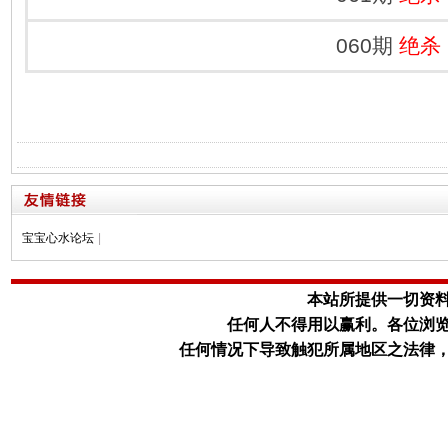
060期
绝杀
宝宝心水论坛
|
本站所提供一切资
任何人不得用以赢利。
各位浏
任何情况下导致触犯所属地区之法律