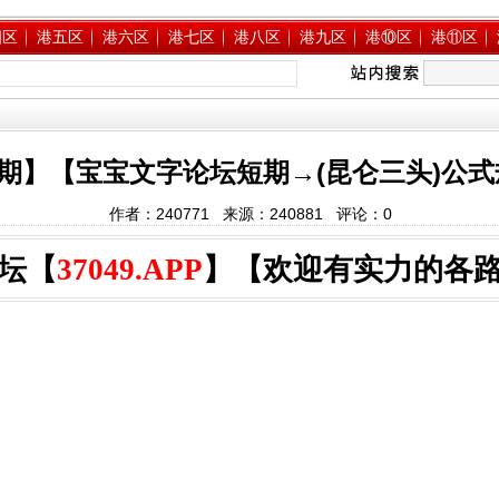
四区
港五区
港六区
港七区
港八区
港九区
港⑩区
港⑪区
4期】【宝宝文字论坛短期→(昆仑三头)公
作者：240771 来源：240881 评论：
0
坛【
37049.APP
】【欢迎有实力的各