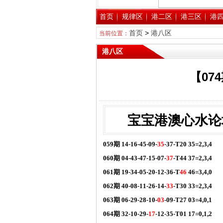
首页
规律区
港二区
港三区
港
首页
>
港八区
当前位置：
港八区
【07
宝宝港澳心水论
059期 14-16-45-09-
35
-37-T20 35=2,3,4
060期 04-43-47-15-07-
37
-T44 37=2,3,4
061期 19-34-05-20-12-36-T
46
46=3,4,0
062期 40-08-11-26-14-
33
-T30 33=2,3,4
063期 06-29-28-10-
03
-09-T27 03=4,0,1
064期 32-10-29-
17
-12-35-T01 17=0,1,2