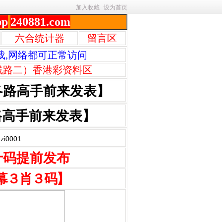
加入收藏
设为首页
pp
240881.com
六合统计器
留言区
载,网络都可正常访问
线路二）香港彩资料区
各路高手前来发表】
路高手前来发表】
0001
十码提前发布
幕３肖３码】