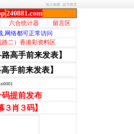
加入收藏
设为首页
pp
240881.com
六合统计器
留言区
载,网络都可正常访问
线路二）香港彩资料区
各路高手前来发表】
路高手前来发表】
0001
十码提前发布
幕３肖３码】