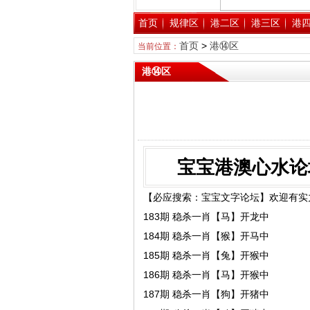
首页
规律区
港二区
港三区
港
首页
>
港⑭区
当前位置：
港⑭区
宝宝港澳心水论
【必应搜索：宝宝文字论坛】欢迎有实力的
183期 稳杀一肖【马】开龙中
184期 稳杀一肖【猴】开马中
185期 稳杀一肖【兔】开猴中
186期 稳杀一肖【马】开猴中
187期 稳杀一肖【狗】开猪中