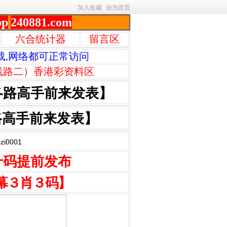
加入收藏
设为首页
pp
240881.com
六合统计器
留言区
载,网络都可正常访问
线路二）香港彩资料区
各路高手前来发表】
路高手前来发表】
0001
十码提前发布
幕３肖３码】