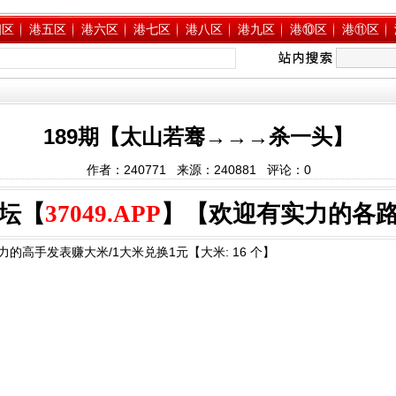
四区
港五区
港六区
港七区
港八区
港九区
港⑩区
港⑪区
189期【太山若骞→→→杀一头】
作者：240771 来源：240881 评论：
0
坛【
37049.APP
】【欢迎有实力的各
高手发表赚大米/1大米兑换1元【大米: 16 个】