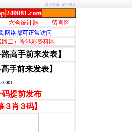
加入收藏
设为首页
pp
240881.com
六合统计器
留言区
载,网络都可正常访问
线路二）香港彩资料区
各路高手前来发表】
路高手前来发表】
0001
十码提前发布
幕３肖３码】