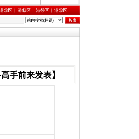
港⑫区
港⑬区
港⑭区
港⑮区
路高手前来发表】