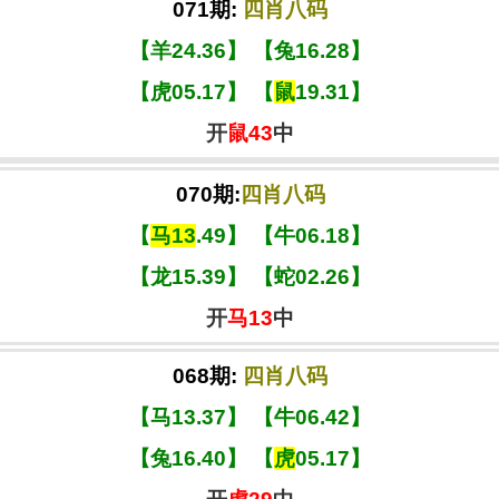
071期:
四肖八码
【羊24.36】
【兔16.28】
【虎05.17】
【
鼠
19.31】
开
鼠43
中
070期:
四肖八码
【
马13
.49】
【牛06.18】
【龙15.39】
【蛇02.26】
开
马13
中
068期:
四肖八码
【马13.37】
【牛06.42】
【兔16.40】
【
虎
05.17】