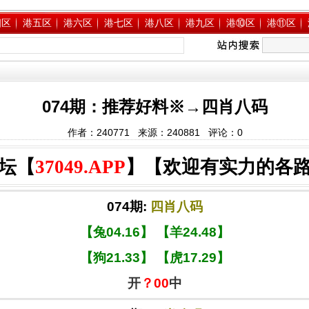
四区
港五区
港六区
港七区
港八区
港九区
港⑩区
港⑪区
074期：推荐好料※→四肖八码
作者：240771 来源：240881 评论：
0
坛【
37049.APP
】【欢迎有实力的各
074期:
四肖八码
【兔04.16】
【羊24.48】
【狗21.33】
【虎17.29】
开
？00
中