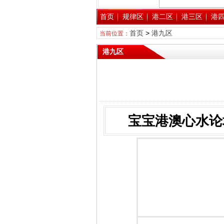
首页
规律区
港二区
港三区
港
首页
>
港九区
当前位置：
港九区
宝宝港澳心水论