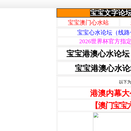
宝宝文字论
宝宝澳门心水站
宝宝心水论坛（线路
2026世界杯官方指
宝宝港澳心水论坛
宝宝港澳心水论
以下为
港澳内幕大
【澳门宝宝