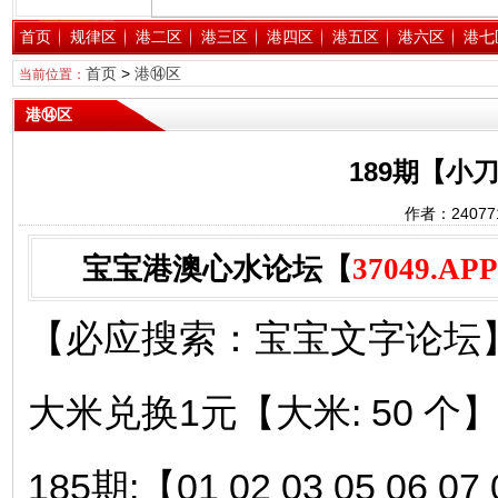
首页
规律区
港二区
港三区
港四区
港五区
港六区
港七
首页
>
港⑭区
当前位置：
港⑭区
189期【小
作者：2407
宝宝港澳心水论坛【
37049.APP
【必应搜索：宝宝文字论坛】
大米兑换1元【大米: 50 个
185期:【01 02 03 05 06 07 0