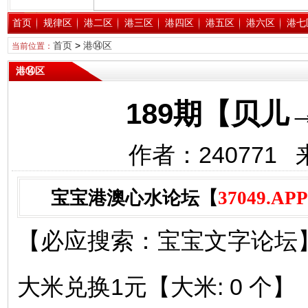
首页
规律区
港二区
港三区
港四区
港五区
港六区
港七
首页
>
港⑭区
当前位置：
港⑭区
189期【贝
作者：240771 
宝宝港澳心水论坛【
37049.APP
【必应搜索：宝宝文字论坛】
大米兑换1元【大米: 0 个】