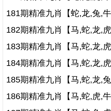
181期精准九肖【蛇,龙,兔,牛
182期精准九肖【马,蛇,龙,虎
183期精准九肖【马,蛇,龙,虎
184期精准九肖【马,蛇,龙,虎
185期精准九肖【马,蛇,龙,兔
186期精准九肖【马,蛇,虎,牛