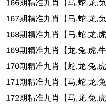
166期精准九肖【马,蛇,龙,兔
167期精准九肖【马,蛇,龙,兔
168期精准九肖【马,蛇,龙,虎
169期精准九肖【龙,兔,虎,牛
170期精准九肖【蛇,龙,兔,虎
171期精准九肖【马,蛇,龙,兔
172期精准九肖【马,龙,兔,虎