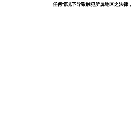
任何情况下导致触犯所属地区之法律