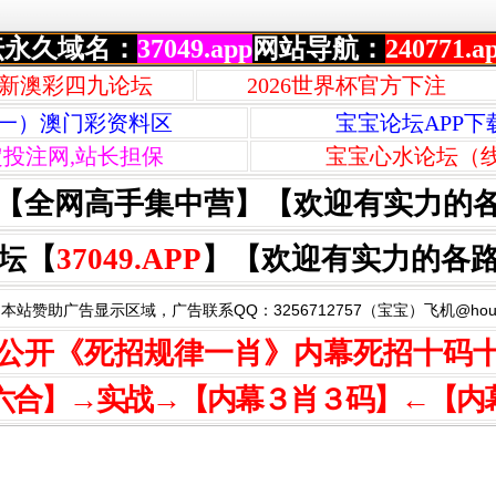
坛永久域名：
37049.app
网站导航：
240771.a
新澳彩四九论坛
2026世界杯官方下注
一）澳门彩资料区
宝宝论坛APP下
定投注网,站长担保
宝宝心水论坛（
【全网高手集中营】【欢迎有实力的
坛【
37049.APP
】【欢迎有实力的各
本站赞助广告显示区域，广告联系QQ：3256712757（宝宝）飞机@houzi
公开《死招规律一肖》内幕死招十码
六合】→实战→【内幕３肖３码】←【内