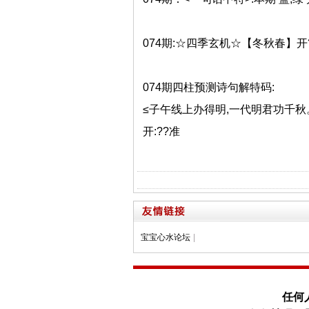
074期:☆四季玄机☆【冬秋春】开
074期四柱预测诗句解特码:
≤子午线上办得明,一代明君功千秋
开:??准
宝宝心水论坛
|
任何