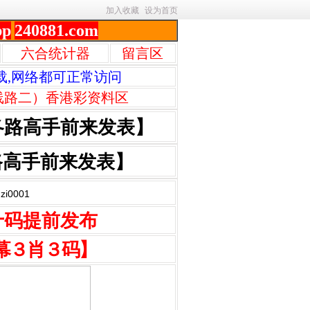
加入收藏
设为首页
pp
240881.com
六合统计器
留言区
载,网络都可正常访问
线路二）香港彩资料区
各路高手前来发表】
路高手前来发表】
0001
十码提前发布
幕３肖３码】