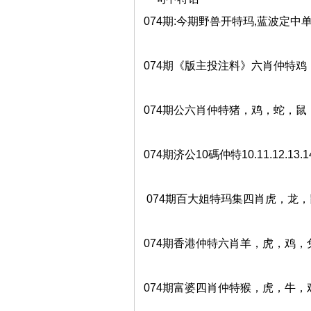
074期:今期野兽开特玛,蓝波定中单
074期《版主投注料》六肖仲特
074期公六肖仲特猪，鸡，蛇，鼠
074期济公10碼仲特10.11.12.13.14.1
074期百大姐特玛集四肖虎，龙
074期香港仲特六肖羊，虎，鸡，
074期富婆四肖仲特猴，虎，牛，