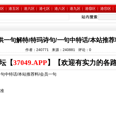
四区
港五区
港六区
港七区
港八区
港九区
港⑩区
港⑪区
提供一句解特/特玛诗句/一句中特话/本站推荐
作者：240771 来源：240881 评论：
0
坛【
37049.APP
】【欢迎有实力的各
一句中特话/本站推荐料/会员一句
?准