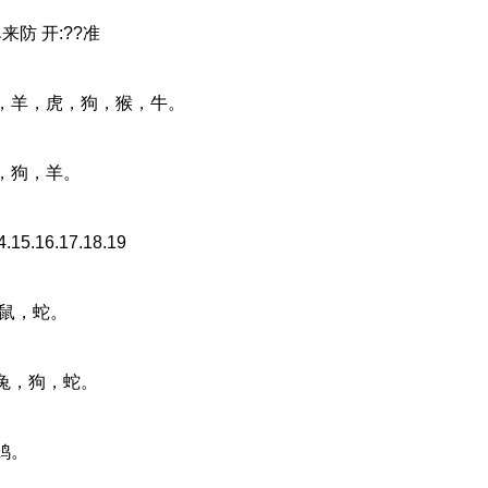
来防 开:??准
鸡，羊，虎，狗，猴，牛。
，狗，羊。
5.16.17.18.19
，鼠，蛇。
兔，狗，蛇。
鸡。