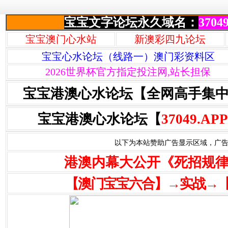
宝宝文字论坛永久域名：
37049
宝宝澳门心水站
新澳彩四九论坛
宝宝心水论坛（线路一）澳门彩资料区
2026世界杯官方指定投注网,站长担保
宝宝港澳心水论坛【全网高手集
宝宝港澳心水论坛【
37049.APP
以下为本站赞助广告显示区域，广告联系Q
港澳内幕大公开《死招规
【澳门宝宝六合】→实战→