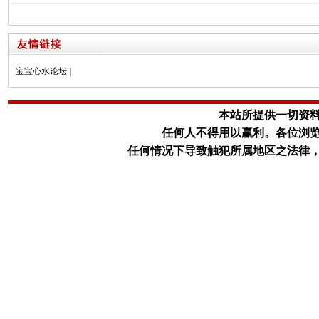
宝宝心水论坛
|
本站所提供一切资
任何人不得用以赢利。
各位浏
任何情况下导致触犯所属地区之法律