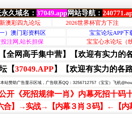
坛永久域名：
37049.app
网站导航：
240771.a
新澳彩四九论坛
2026世界杯官方下注
一）澳门彩资料区
宝宝论坛APP下
定投注网,站长担保
宝宝心水论坛（
【全网高手集中营】【欢迎有实力的
坛【
37049.APP
】【欢迎有实力的各
本站赞助广告显示区域，广告联系QQ：3256712757（宝宝）飞机@houzi
公开《死招规律一肖》内幕死招十码
六合】→实战→【内幕３肖３码】←【内