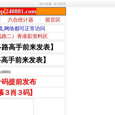
加入收藏
设为首页
pp
240881.com
六合统计器
留言区
载,网络都可正常访问
线路二）香港彩资料区
各路高手前来发表】
路高手前来发表】
0001
十码提前发布
幕３肖３码】