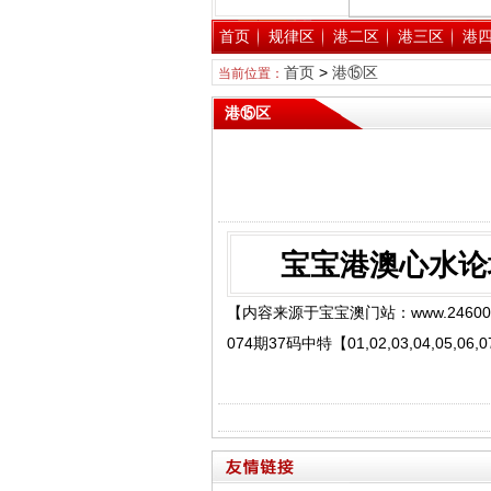
首页
规律区
港二区
港三区
港
首页
>
港⑮区
当前位置：
港⑮区
宝宝港澳心水论
【内容来源于宝宝澳门站：www.24600
074期37码中特【01,02,03,04,05,06,07,08