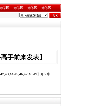
港⑫区
港⑬区
港⑭区
港⑮区
路高手前来发表】
41,42,43,44,45,46,47,48,49】开？中