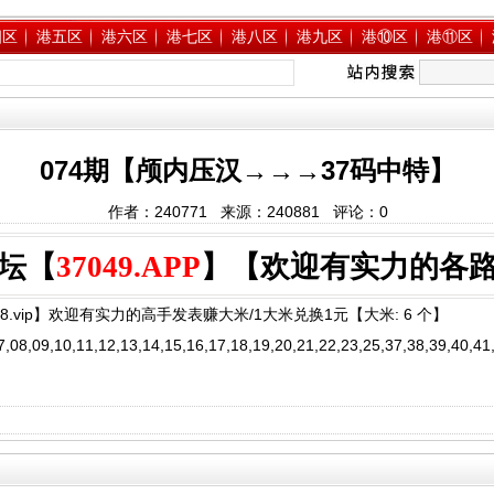
四区
港五区
港六区
港七区
港八区
港九区
港⑩区
港⑪区
074期【颅内压汉→→→37码中特】
作者：240771 来源：240881 评论：
0
坛【
37049.APP
】【欢迎有实力的各
8.vip】欢迎有实力的高手发表赚大米/1大米兑换1元【大米: 6 个】
,09,10,11,12,13,14,15,16,17,18,19,20,21,22,23,25,37,38,39,40,