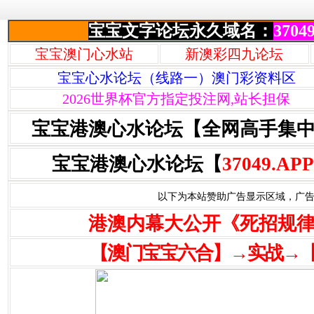
宝宝文字论坛永久域名：
37049
宝宝澳门心水站
新澳彩四九论坛
宝宝心水论坛（线路一）澳门彩资料区
2026世界杯官方指定投注网,站长担保
宝宝港澳心水论坛【全网高手集
宝宝港澳心水论坛【
37049.APP
以下为本站赞助广告显示区域，广告联系Q
港澳内幕大公开《死招规
【澳门宝宝六合】→实战→