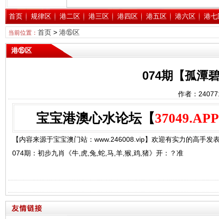
首页
规律区
港二区
港三区
港四区
港五区
港六区
港七
首页
>
港⑮区
当前位置：
港⑮区
074期【孤潭
作者：2407
宝宝港澳心水论坛【
37049.APP
【内容来源于宝宝澳门站：www.246008.vip】欢迎有实力的高手发表
074期：初步九肖《牛,虎,兔,蛇,马,羊,猴,鸡,猪》开：？准