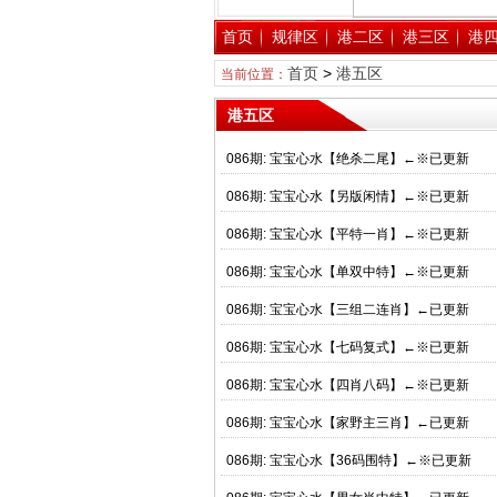
首页
规律区
港二区
港三区
港
首页
>
港五区
当前位置：
港五区
086期: 宝宝心水【绝杀二尾】←※已更新
086期: 宝宝心水【另版闲情】←※已更新
086期: 宝宝心水【平特一肖】←※已更新
086期: 宝宝心水【单双中特】←※已更新
086期: 宝宝心水【三组二连肖】←已更新
086期: 宝宝心水【七码复式】←※已更新
086期: 宝宝心水【四肖八码】←※已更新
086期: 宝宝心水【家野主三肖】←已更新
086期: 宝宝心水【36码围特】←※已更新