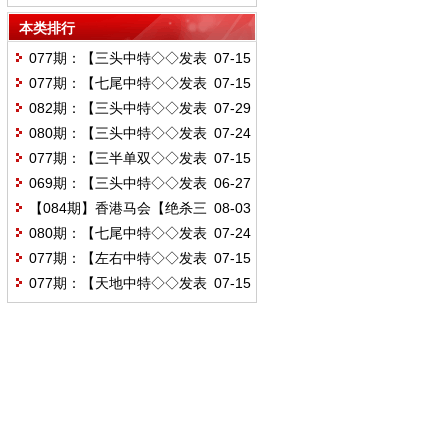
本类排行
077期：【三头中特◇◇发表
07-15
区】←※已更新
077期：【七尾中特◇◇发表
07-15
区】←※已更新
082期：【三头中特◇◇发表
07-29
区】←※已更新
080期：【三头中特◇◇发表
07-24
区】←※已更新
077期：【三半单双◇◇发表
07-15
区】←※已更新
069期：【三头中特◇◇发表
06-27
区】←※已更新
【084期】香港马会【绝杀三
08-03
肖】已更新
080期：【七尾中特◇◇发表
07-24
区】←※已更新
077期：【左右中特◇◇发表
07-15
区】←※已更新
077期：【天地中特◇◇发表
07-15
区】←※已更新