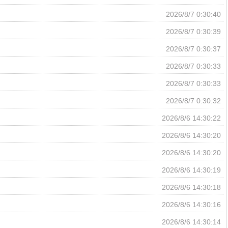
2026/8/7 0:30:40
2026/8/7 0:30:39
2026/8/7 0:30:37
2026/8/7 0:30:33
2026/8/7 0:30:33
2026/8/7 0:30:32
2026/8/6 14:30:22
2026/8/6 14:30:20
2026/8/6 14:30:20
2026/8/6 14:30:19
2026/8/6 14:30:18
2026/8/6 14:30:16
2026/8/6 14:30:14