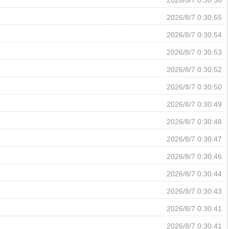
2026/8/7 0:30:56
2026/8/7 0:30:55
2026/8/7 0:30:54
2026/8/7 0:30:53
2026/8/7 0:30:52
2026/8/7 0:30:50
2026/8/7 0:30:49
2026/8/7 0:30:48
2026/8/7 0:30:47
2026/8/7 0:30:46
2026/8/7 0:30:44
2026/8/7 0:30:43
2026/8/7 0:30:41
2026/8/7 0:30:41