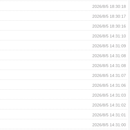
2026/8/5 18:30:18
2026/8/5 18:30:17
2026/8/5 18:30:16
2026/8/5 14:31:10
2026/8/5 14:31:09
2026/8/5 14:31:08
2026/8/5 14:31:08
2026/8/5 14:31:07
2026/8/5 14:31:06
2026/8/5 14:31:03
2026/8/5 14:31:02
2026/8/5 14:31:01
2026/8/5 14:31:00